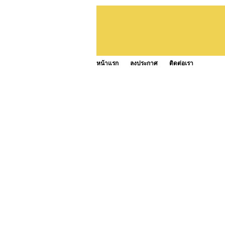
หน้าแรก
ลงประกาศ
ติดต่อเรา