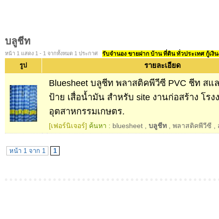
บลูชีท
หน้า 1 แสดง 1 - 1 จากทั้งหมด 1 ประกาศ
รับจำนอง ขายฝาก บ้าน ที่ดิน ทั่วประเทศ กู้เงิน
รายละเอียด
รูป
Bluesheet บลูชีท พลาสติคพีวีซี PVC ชีท สแ
ป้าย เสื่อน้ำมัน สำหรับ site งานก่อสร้าง โร
อุตสาหกรรมเกษตร.
[เฟอร์นิเจอร์]
ค้นหา :
bluesheet
,
บลูชีท
,
พลาสติคพีวีซี
,
หน้า 1 จาก 1
1