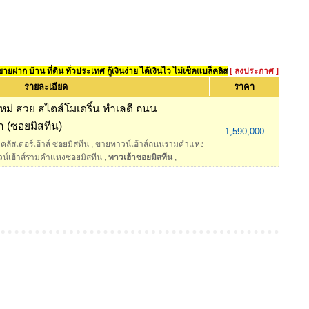
ยฝาก บ้าน ที่ดิน ทั่วประเทศ กู้เงินง่าย ได้เงินไว ไม่เช็คแบล็คลิส
[ ลงประกาศ ]
รายละเอียด
ราคา
 ใหม่ สวย สไตส์โมเดริ์น ทำเลดี ถนน
 (ซอยมิสทีน)
1,590,000
คลัสเตอร์เฮ้าส์ ซอยมิสทีน
,
ขายทาวน์เฮ้าส์ถนนรามคำแหง
น์เฮ้าส์รามคําแหงซอยมิสทีน
,
ทาวเฮ้าซอยมิสทีน
,