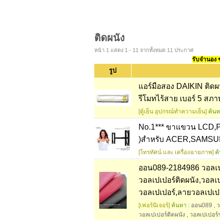
ติดผนัง
หน้า 1 แสดง 1 - 11 จากทั้งหมด 11 ประกาศ
รับจำนอง ขา
รูป
แอร์มือสอง DAIKIN ติด
รีโมทไร้สาย เบอร์ 5 สภ
[ตู้เย็น อุปกรณ์ทำความเย็น]
ค้นห
No.1*** ขาแขวน LCD,P
)สำหรับ ACER,SAMSUN
[โทรทัศน์ และ เครื่องฉายภาพ]
ค
ออน089-2184986 วอลเปเ
วอลเปเปอร์ติดผนัง,วอลเป
วอลเปเปอร์,ลายวอลเปเปอ
[เฟอร์นิเจอร์]
ค้นหา :
ออน089
,
ว
วอลเปเปอร์ติดผนัง
,
วอลเปเปอร์