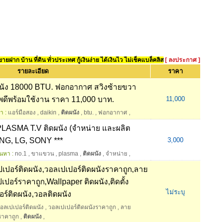
ยฝาก บ้าน ที่ดิน ทั่วประเทศ กู้เงินง่าย ได้เงินไว ไม่เช็คแบล็คลิส
[ ลงประกาศ ]
รายละเอียด
ราคา
ผนัง 18000 BTU. ฟอกอากาศ สวิงซ้ายขวา
าพดีพร้อมใช้งาน ราคา 11,000 บาท.
11,000
า :
แอร์มือสอง
,
daikin
,
ติดผนัง
,
btu.
,
ฟอกอากาศ
,
LASMA T.V ติดผนัง (จำหน่าย และผลิต
G, LG, SONY ***
3,000
้นหา :
no.1
,
ขาแขวน
,
plasma
,
ติดผนัง
,
จำหน่าย
,
ปอร์ติดผนัง,วอลเปเปอร์ติดผนังราคาถูก,ลาย
เปอร์ราคาถูก,Wallpaper ติดผนัง,ติดตั้ง
ไม่ระบุ
ร์ติดผนัง,วอลติดผนัง
อลเปเปอร์ติดผนัง
,
วอลเปเปอร์ติดผนังราคาถูก
,
ลาย
ราคาถูก
,
ติดผนัง
,