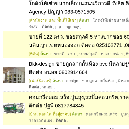
โกดังให้เช่าขนาดเล็กบนถนนวิภาวดี-รังสิต ติ
Agency ปัญญา 083-0571505
[สำนักงาน และ พื้นที่ให้เช่า]
ค้นหา :
โกดังให้เช่าขนาดเล
รังสิต
,
ติดต่อ
,
p.p.
,
agency
,
ขายที่ 122 ตรว. ซอยสกุลดี 5 ห่างปากซอย 60ม
นลินญา เขตหนองจอก ติดต่อ 025102771 ,0
[ที่ดิน]
ค้นหา :
ขายที่
,
ตรว.
,
ซอยสกุลดี
,
ห่างปากซอย
,
6
Bkk-design ขายถูกฉากกั้นห้อง pvc มีหลาย
ติดต่อ หน่อย 0802914664
[เฟอร์นิเจอร์]
ค้นหา :
design
,
ขายถูกฉากกั้นห้อง
,
มีหลา
ติดต่อ
,
หน่อย
,
คอนกรีตผสมเสร็จ,ปูนถุง,รถปั๊มคอนกรีต,รา
ติดต่อ ปฐพี 0817784845
[บ้าน คอนโด ที่อยู่อาศับ]
ค้นหา :
คอนกรีตผสมเสร็จ
,
ปูนถ
ราคาถกันเอง
,
ติดต่อ
,