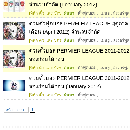
จำนวนจำกัด (February 2012)
[ที่พัก ตั๋ว และ บัตร]
ค้นหา :
ตั๋วฟุตบอล
,
แมนยู
,
ลิเวอร์พูล
ด่วนตั๋วฟุตบอล PERMIER LEAGUE ฤดูกาล 
เดือน (April 2012) จำนวนจำกัด
[ที่พัก ตั๋ว และ บัตร]
ค้นหา :
ตั๋วฟุตบอล
,
แมนยู
,
ลิเวอร์พูล
ด่วนตั๋วบอล PERMIER LEAGUE 2011-2012
จองก่อนได้ก่อน
[ที่พัก ตั๋ว และ บัตร]
ค้นหา :
ตั๋วฟุตบอล
,
แมนยู
,
ลิเวอร์พูล
ด่วนตั๋วบอล PERMIER LEAGUE 2011-201
จองก่อนได้ก่อน (January 2012)
[ที่พัก ตั๋ว และ บัตร]
ค้นหา :
ตั๋วฟุตบอล
,
หน้า 1 จาก 1
1