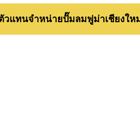
ตัวแทนจำหน่ายปั๊มลมฟูม่าเชียงใหม