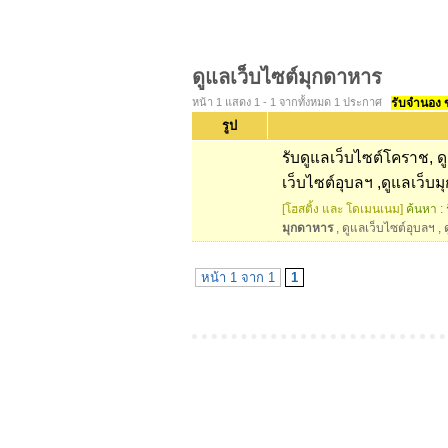
ดูแลเว็บไซต์มุกดาหาร
หน้า 1 แสดง 1 - 1 จากทั้งหมด 1 ประกาศ
รับจำนอง ขา
รูป
รับดูแลเว็บไซต์โคราช, ด
เว็บไซต์อุบลฯ ,ดูแลเว็บม
[โฮสติ้ง และ โดเมนเนม]
ค้นหา :
มุกดาหาร
,
ดูแลเว็บไซต์อุบลฯ
,
หน้า 1 จาก 1
1