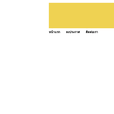
หน้าแรก
ลงประกาศ
ติดต่อเรา