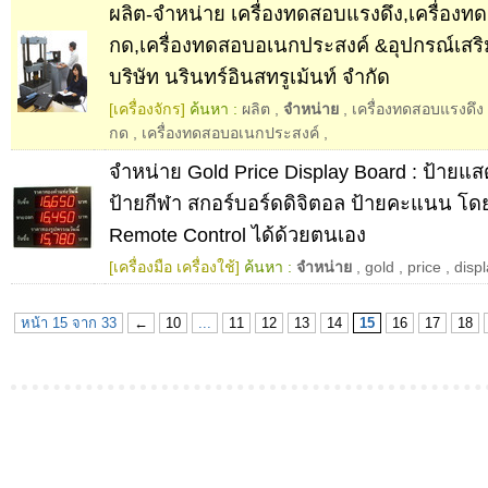
ผลิต-จำหน่าย เครื่องทดสอบแรงดึง,เครื่อง
กด,เครื่องทดสอบอเนกประสงค์ &อุปกรณ์เสริ
บริษัท นรินทร์อินสทรูเม้นท์ จำกัด
[เครื่องจักร]
ค้นหา :
ผลิต
,
จำหน่าย
,
เครื่องทดสอบแรงดึง
กด
,
เครื่องทดสอบอเนกประสงค์
,
จำหน่าย Gold Price Display Board : ป้าย
ป้ายกีฬา สกอร์บอร์ดดิจิตอล ป้ายคะแนน โด
Remote Control ได้ด้วยตนเอง
[เครื่องมือ เครื่องใช้]
ค้นหา :
จำหน่าย
,
gold
,
price
,
disp
หน้า 15 จาก 33
←
10
...
11
12
13
14
15
16
17
18