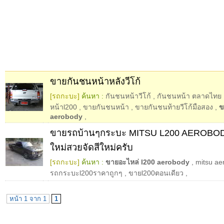
ขายกันชนหน้าหลังวีโก้
[รถกะบะ]
ค้นหา :
กันชนหน้าวีโก้
,
กันชนหน้า ตลาดไทย
หน้าl200
,
ขายกันชนหน้า
,
ขายกันชนท้ายวีโก้มือสอง
,
ข
aerobody
,
ขายรถบ้านๆกระบะ MITSU L200 AEROBODY 
ใหม่สวยจัดสีใหม่ครับ
[รถกะบะ]
ค้นหา :
ขายอะไหล่ l200 aerobody
,
mitsu ae
รถกระบะl200ราคาถูกๆ
,
ขายl200ตอนเดียว
,
หน้า 1 จาก 1
1