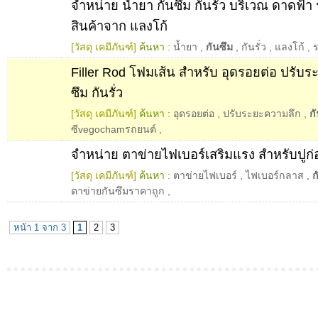
จำหน่าย น้ำยา กันซึม กันรั่ว บริเวณ ดาดฟ้า ร
สินค้าจาก แลงโก้
[วัสดุ เคมีภันฑ์]
ค้นหา :
น้ำยา
,
กันซึม
,
กันรั่ว
,
แลงโก้
,
ร
Filler Rod โฟมเส้น สำหรับ อุดรอยต่อ ปรับร
ซึม กันรั่ว
[วัสดุ เคมีภันฑ์]
ค้นหา :
อุดรอยต่อ
,
ปรับระยะความลึก
,
ก
ซีvegochamรถยนต์
,
จำหน่าย ตาข่ายไฟเบอร์เสริมแรง สำหรับปูก่
[วัสดุ เคมีภันฑ์]
ค้นหา :
ตาข่ายไฟเบอร์
,
ไฟเบอร์กลาส
,
ก
ตาข่ายกันซึมราคาถูก
,
หน้า 1 จาก 3
1
2
3