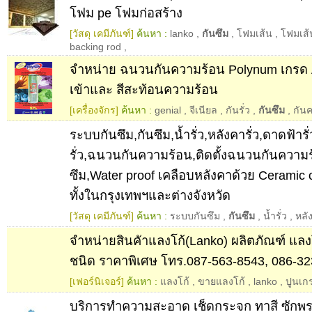
โฟม pe โฟมก่อสร้าง
[วัสดุ เคมีภันฑ์]
ค้นหา :
lanko
,
กันซึม
,
โฟมเส้น
,
โฟมเส้
backing rod
,
จำหน่าย ฉนวนกันความร้อน Polynum เกรด
เข้าและ สีสะท้อนความร้อน
[เครื่องจักร]
ค้นหา :
genial
,
จีเนียล
,
กันรั่ว
,
กันซึม
,
กัน
ระบบกันซึม,กันซึม,น้ำรั่ว,หลังคารั่ว,ดาดฟ้ารั
รั่ว,ฉนวนกันความร้อน,ติดตั้งฉนวนกันความร้
ซึม,Water proof เคลือบหลังคาด้วย Ceramic c
ทั้งในกรุงเทพฯและต่างจังหวัด
[วัสดุ เคมีภันฑ์]
ค้นหา :
ระบบกันซึม
,
กันซึม
,
น้ำรั่ว
,
หลัง
จำหน่ายสินคัาแลงโก้(Lanko) ผลิตภัณฑ์ แลงโ
ชนิด ราคาพิเศษ โทร.087-563-8543, 086-3
[เฟอร์นิเจอร์]
ค้นหา :
แลงโก้
,
ขายแลงโก้
,
lanko
,
ปูนเก
บริการทำความสะอาด เช็ดกระจก ทาสี ซักพร