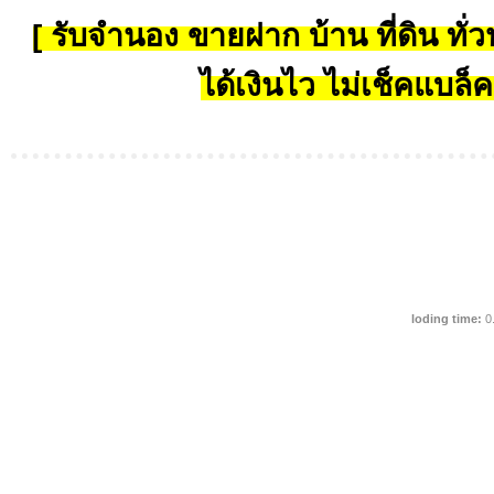
[ รับจำนอง ขายฝาก บ้าน ที่ดิน ทั่วป
ได้เงินไว ไม่เช็คแบล็ค
loding time:
0