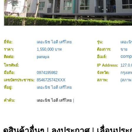
ยี่ห้อ:
เดอะนิช ไอดี เสรีไทย
รุ่น:
เดอะนิ
ราคา:
1,550,000 บาท
ต้องการ:
ขาย
ติดต่อ:
panaya
อีเมล์:
โทรศัพย์:
IP Address:
127.0.
มือถือ:
0974195982
จังหวัด:
กรุงเ
เลขบัตรประชาชน:
8546725742XXX
สภาพ:
(สภาพ
ที่อยู่:
เดอะนิช ไอดี เสรีไทย
คำค้น:
เดอะนิช ไอดี เสรีไทย
|
ดูสินค้าอื่นๆ
|
ลงประกาศ
|
เลื่อนประ