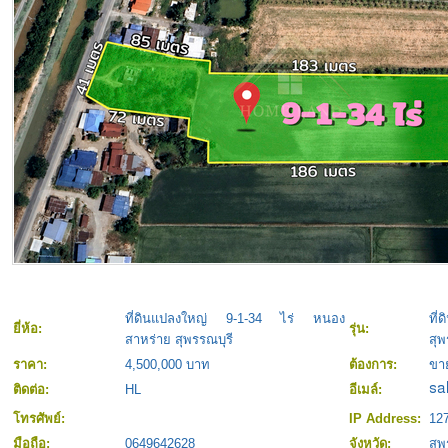
ที่ดินแปลงใหญ่ 9-1-34 ไร่ หนอง
ที
ยี่ห้อ:
รุ่น:
สาหร่าย สุพรรณบุรี
สุพ
ราคา:
4,500,000 บาท
ต้องการ:
ขา
ติดต่อ:
HL
อีเมล์:
โทรศัพย์:
IP Address:
127
มือถือ:
0649642628
จังหวัด:
สุพ