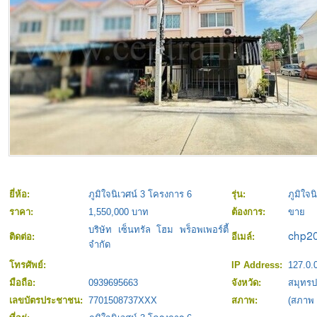
ยี่ห้อ:
ภูมิใจนิเวศน์ 3 โครงการ 6
รุ่น:
ภูมิใจน
ราคา:
1,550,000 บาท
ต้องการ:
ขาย
บริษัท เซ็นทรัล โฮม พร็อพเพอร์ตี้
ติดต่อ:
อีเมล์:
จำกัด
โทรศัพย์:
IP Address:
127.0.
มือถือ:
0939695663
จังหวัด:
สมุทร
เลขบัตรประชาชน:
7701508737XXX
สภาพ:
(สภาพ