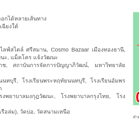
ออกได้หลายเส้นทาง
เฉียงใต้
น ไลฟ์สไตล์ ศรีสมาน, Cosmo Bazaar เมืองทองธานี,
ัฒนะ, แม็คโคร แจ้งวัฒนะ
ราช, สถาบันการจัดการปัญญาภิวัฒน์, มหาวิทยาลัย
นทบุรี, โรงเรียนพระหฤทัยนนทบุรี, โรงเรียนอัมพร
า
โรงพยาบาลมงกุฎวัฒนะ, โรงพยาบาลกรุงไทย, โรง
เรือล่ม), วัดบ่อ, วัดสนามเหนือ
คำค