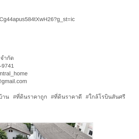
.gl/Cg44apus584tXwH26?g_st=ic
ี้ จำกัด
46-9741
@central_home
@gmail.com
บ้าน #ที่ดินราคาถูก #ที่ดินราคาดี #ใกล้โรบินสันศรี