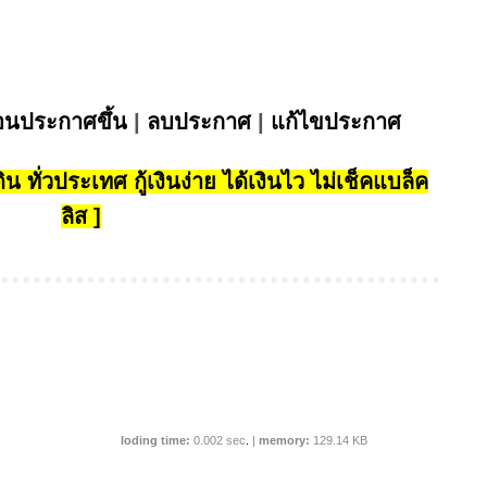
่อนประกาศขึ้น
|
ลบประกาศ
|
แก้ไขประกาศ
น ทั่วประเทศ กู้เงินง่าย ได้เงินไว ไม่เช็คแบล็ค
ลิส ]
loding time:
0.002 sec
.
|
memory:
129.14 KB