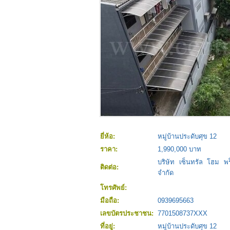
ยี่ห้อ:
หมู่บ้านประดับศุข 12
ราคา:
1,990,000 บาท
บริษัท เซ็นทรัล โฮม พร็
ติดต่อ:
จำกัด
โทรศัพย์:
มือถือ:
0939695663
เลขบัตรประชาชน:
7701508737XXX
ที่อยู่:
หมู่บ้านประดับศุข 12