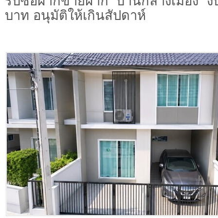
รับซื้อฝากขายฝาก บ้านกลางเมือง งบ
บาท อนุมัติให้เกินสัปดาห์