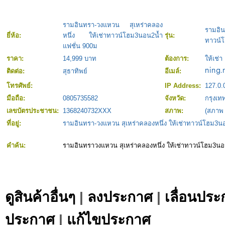
รามอินทรา-วงแหวน สุเหร่าคลอง
รามอิน
ยี่ห้อ:
หนึ่ง ให้เช่าทาวน์โฮม3นอน2น้ำ
รุ่น:
ทาวน์โ
แฟชั่น 900ม
ราคา:
14,999 บาท
ต้องการ:
ให้เช่า
ติดต่อ:
สุธาทิพย์
อีเมล์:
โทรศัพย์:
IP Address:
127.0.
มือถือ:
0805735582
จังหวัด:
กรุงเ
เลขบัตรประชาชน:
1368240732XXX
สภาพ:
(สภาพ
ที่อยู่:
รามอินทรา-วงแหวน สุเหร่าคลองหนึ่ง ให้เช่าทาวน์โฮม3น
คำค้น:
รามอินทราวงแหวน สุเหร่าคลองหนึ่ง ให้เช่าทาวน์โฮม3นอ
ดูสินค้าอื่นๆ
|
ลงประกาศ
|
เลื่อนประ
ประกาศ
|
แก้ไขประกาศ