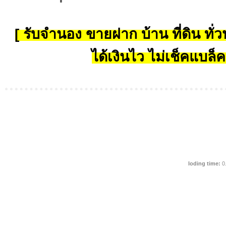
[ รับจำนอง ขายฝาก บ้าน ที่ดิน ทั่วป
ได้เงินไว ไม่เช็คแบล็ค
loding time:
0