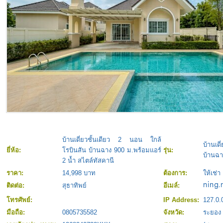
บ้านเดี่ยวชั้นเดียว 2 นอน ใกล้
บ้านเ
ยี่ห้อ:
โรบินสัน บ้านฉาง 900 ม.พร้อมแอร์
รุ่น:
บ้านฉา
2 น้ำ สไตล์ทัสคานี
ราคา:
14,998 บาท
ต้องการ:
ให้เช่า
ติดต่อ:
สุธาทิพย์
อีเมล์:
โทรศัพย์:
IP Address:
127.0.
มือถือ:
0805735582
จังหวัด:
ระยอง