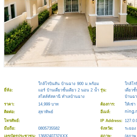
ใกล้โรบินสัน บ้านฉาง 900 ม.พร้อม
ใกล้โร
ยี่ห้อ:
แอร์ บ้านเดี่ยวชั้นเดียว 2 นอน 2 น้ำ
รุ่น:
เดี่ยว
สไตล์ทัสคานี ทำเลบ้านฉาง
บ้านฉา
ราคา:
14,999 บาท
ต้องการ:
ให้เช่า
ติดต่อ:
สุธาทิพย์
อีเมล์:
โทรศัพย์:
IP Address:
127.0.
มือถือ:
0805735582
จังหวัด:
ระยอง
เลขบัตรประชาชน:
1368240732XXX
สภาพ:
(สภาพ