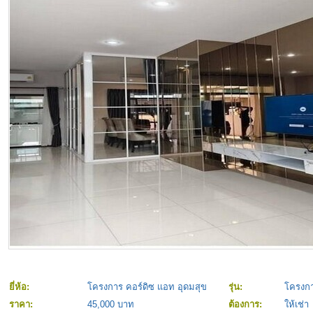
ยี่ห้อ:
โครงการ คอร์ดิซ แอท อุดมสุข
รุ่น:
โครงกา
ราคา:
45,000 บาท
ต้องการ:
ให้เช่า