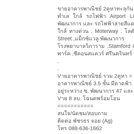
ขายอาคารพาณิชย์ 2คูหาทะลุกัน 
ทำเล ใกล้ รถไฟฟ้า Airport L
พัฒนาการ และ รถไฟฟ้าสายสีแด
ใกล้ ทางด่วน , Moterway , โล
Street ,แม็กซ์แวลู พัฒนาการ
โรงพยาบาลวิภาราม ,Stamford I
พาร์ค ,ซีคอนสแควร์​ ศรีนครินทร์
.
.
Vายอาคารพาณิชย์ รวม 2คูหา = 2
อาคารพาณิชย์ 3.5 ชั้น มีดาดฟ้า
อยู่ระหว่าง ซ. พัฒนาการ 47 แล
Vาย 8 ลบ. โฉนดพร้อมโอน
===========
สนใจ/นัดชม/สอบถาม
ติดต่อ พัชรธร จอย (Ag)
โทร 088-636-1662