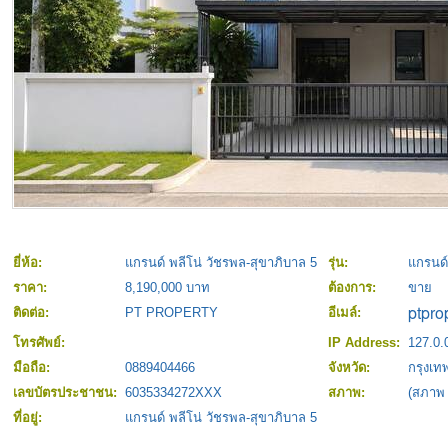
ยี่ห้อ:
แกรนด์ พลีโน่ วัชรพล-สุขาภิบาล 5
รุ่น:
แกรนด์
ราคา:
8,190,000 บาท
ต้องการ:
ขาย
ติดต่อ:
PT PROPERTY
อีเมล์:
โทรศัพย์:
IP Address:
127.0.
มือถือ:
0889404466
จังหวัด:
กรุงเ
เลขบัตรประชาชน:
6035334272XXX
สภาพ:
(สภาพ
ที่อยู่:
แกรนด์ พลีโน่ วัชรพล-สุขาภิบาล 5