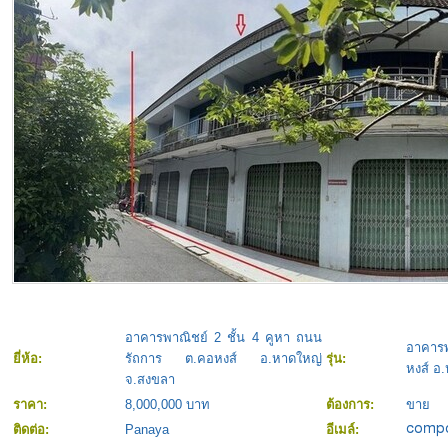
อาคารพาณิชย์ 2 ชั้น 4 คูหา ถนน
อาคารพ
ยี่ห้อ:
รัถการ ต.คอหงส์ อ.หาดใหญ่
รุ่น:
หงส์ อ
จ.สงขลา
ราคา:
8,000,000 บาท
ต้องการ:
ขาย
ติดต่อ:
Panaya
อีเมล์: