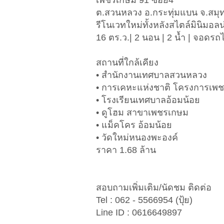
เพชรเกษม 91 ซอย4
ต.สวนหลวง​ อ.กระทุ่มแบน​ จ.สม
รีโนเวทใหม่ทั้งหลังสไตล์มินิมอลน
16 ตร.ว.| 2 นอน | 2 น้ำ | จอดรถไ
สถานที่ใกล้เคียง
• สำนักงานเทศบาลสวนหลวง
• การเคหะแห่งชาติ โครงการเพ
• โรงเรียนเทศบาลอ้อมน้อย
• ดูโฮม สาขาเพชรเกษม
• แม็คโคร อ้อมน้อย
• วัดใหม่หนองพะองค์
​ราคา 1.68 ล้าน
สอบถามเพิ่มเติม/นัดชม ติดต่อ
Tel : 062 - 5566954 (ปุ้ย)
Line ID : 0616649897