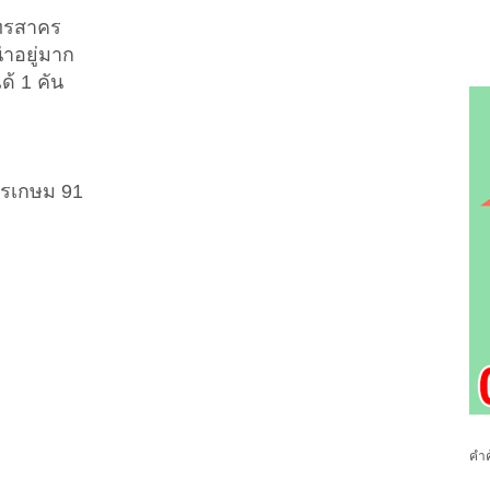
ุทรสาคร
่าอยู่มาก
ด้ 1 คัน
ชรเกษม 91
คำค