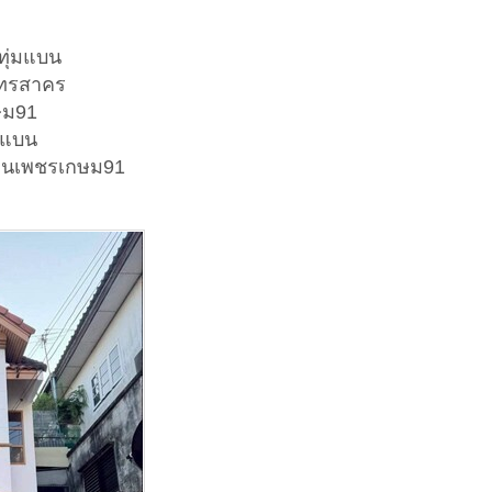
ทุ่มแบน
ุทรสาคร
ษม91
มแบน
้านเพชรเกษม91