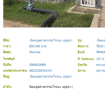
ยี่ห้อ:
-นิคมอุตสาหกรรมโรจนะ อยุธยา
รุ่น:
-นิคม
ราคา:
850,000 บาท
ต้องการ:
ให้เช่า
ติดต่อ:
Denchai
อีเมล์:
โทรศัพย์:
IP Address:
127.0.
มือถือ:
0984818989
จังหวัด:
พระนค
เลขบัตรประชาชน:
6822130431XXX
สภาพ:
(สภาพ
ที่อยู่:
-นิคมอุตสาหกรรมโรจนะ อยุธยา
คำค้น:
นิคมอุตสาหกรรมโรจนะ อยุธยา
|