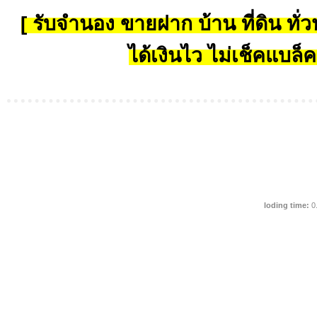
[ รับจำนอง ขายฝาก บ้าน ที่ดิน ทั่วป
ได้เงินไว ไม่เช็คแบล็ค
loding time:
0