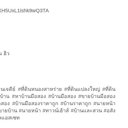
gl/XH5UxL1ishk9wQ3TA
ณ ฮิว
นดอนเจดีย์ #ที่ดินหนองสาหร่าย #ที่ดินแปลงใหญ่ #ที่ดิน
าบ้าน #หาบ้านมือสอง #บ้านมือสอง #ขายบ้านมือสอง
วมือสอง #บ้านมือสองราคาถูก #บ้านราคาถูก #นายหน้า
ยบ้าน #นายหน้า #ทาวน์เฮ้าส์ #บ้านเเละสวน #อสัง
อลแอสเซท