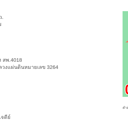
ว.
ร
ท สพ.4018
ลวงแผ่นดินหมายเลข 3264
คำค
ดีย์