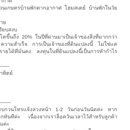
อากาศ
ำสวนเกษตรบ้านพักตากอากาศ โฮมสเตย์ บ้านพักในวัย
บาย
งียบสงบ
โตขึ้นถึง 20% ในปีที่ผ่านมาเป็นเจ้าของสิ่งที่มากกว่า
ความสำเร็จ การเป็นเจ้าของที่ดินแปลงนี้ ไม่ใช่แค่
ายได้ที่มั่นคง ลงทุนในที่ดินแปลงนี้เป็นการทำกำไร
——
าทิตย์
——-
รบกวนโทรเเจ้งล่วงหน้า 1-2 วันก่อนวันนัดค่ะ หาก
ลิกทันทีค่ะ เนื่องจากเราล็อควันเวลาไว้สำหรับลูกค้า
ุณค่ะ