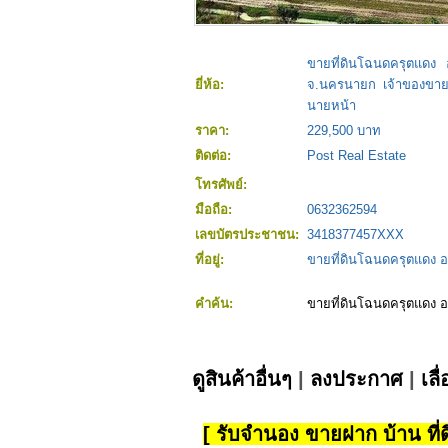
ขายที่ดินโฉนดครุตแดง 
ยี่ห้อ:
จ.นครนายก เจ้าของขายเ
นายหน้า
ราคา:
229,500 บาท
ติดต่อ:
Post Real Estate
โทรศัพย์:
มือถือ:
0632362594
เลขบัตรประชาชน:
3418377457XXX
ที่อยู่:
ขายที่ดินโฉนดครุตแดง 
คำค้น:
ขายที่ดินโฉนดครุตแดง 
ดูสินค้าอื่นๆ
|
ลงประกาศ
|
เลื
[ รับจำนอง ขายฝาก บ้าน ที่ดิ