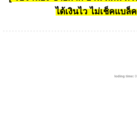
ได้เงินไว ไม่เช็คแบล็ค
loding time:
0