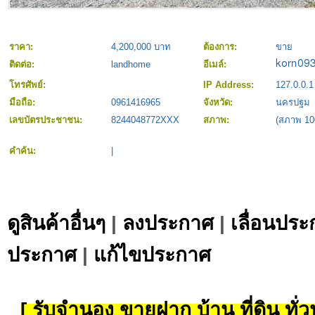
ราคา:
4,200,000 บาท
ต้องการ:
ขาย
ติดต่อ:
landhome
อีเมล์:
โทรศัพย์:
IP Address:
127.0.0.1
มือถือ:
0961416965
จังหวัด:
นครปฐม
เลขบัตรประชาชน:
8244048772XXX
สภาพ:
(สภาพ 1
คำค้น:
|
ดูสินค้าอื่นๆ
|
ลงประกาศ
|
เลื่อนประ
ประกาศ
|
แก้ไขประกาศ
[ รับจำนอง ขายฝาก บ้าน ที่ดิน ทั่วป