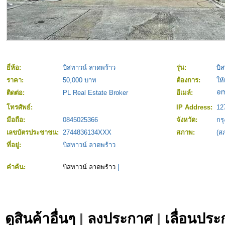
ยี่ห้อ:
บิสทาวน์ ลาดพร้าว
รุ่น:
บิ
ราคา:
50,000 บาท
ต้องการ:
ให้
ติดต่อ:
PL Real Estate Broker
อีเมล์:
โทรศัพย์:
IP Address:
12
มือถือ:
0845025366
จังหวัด:
กร
เลขบัตรประชาชน:
2744836134XXX
สภาพ:
(ส
ที่อยู่:
บิสทาวน์ ลาดพร้าว
คำค้น:
บิสทาวน์ ลาดพร้าว
|
ดูสินค้าอื่นๆ
|
ลงประกาศ
|
เลื่อนประ