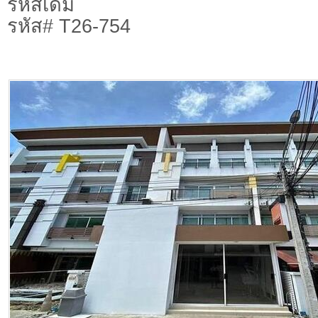
รหัสเดิม
รหัส# T26-754