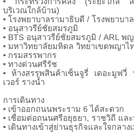
• กระทรวงการคลัง (ระยะใกล้ ส
บริเวณใกล้บ้าน)
• โรงพยาบาลรามาธิบดี / โรงพยาบาล
• อนุสาวรีย์ชัยสมรภูมิ
• BTS อนุสาวรีย์ชัยสมรภูมิ / ARL พ
• มหาวิทยาลัยมหิดล วิทยาเขตพญาไ
• กรมสรรพากร
• ทางด่วนศรีรัช
• ห้างสรรพสินค้าเซ็นจูรี่ เดอะมูฟวี
เวอร์ รางน้ำ
การเดินทาง
• เข้าออกถนนพระราม 6 ได้สะดวก
• เชื่อมต่อถนนศรีอยุธยา, ราชวิถี แล
• เดินทางเข้าสู่ย่านธุรกิจและใจกลางเ