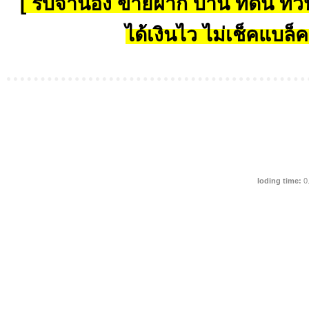
[ รับจำนอง ขายฝาก บ้าน ที่ดิน ทั่วป
ได้เงินไว ไม่เช็คแบล็ค
loding time:
0