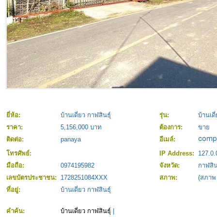
ยี่ห้อ:
บ้านเดี่ยว กาฬสินธุ์
รุ่น:
บ้านเดี
ราคา:
5,156,000 บาท
ต้องการ:
ขาย
ติดต่อ:
panaya
อีเมล์:
โทรศัพย์:
IP Address:
127.0.
มือถือ:
0974195982
จังหวัด:
กาฬสินธ
เลขบัตรประชาชน:
1728251084XXX
สภาพ:
(สภาพ
ที่อยู่:
บ้านเดี่ยว กาฬสินธุ์
คำค้น:
บ้านเดี่ยว กาฬสินธุ์
|