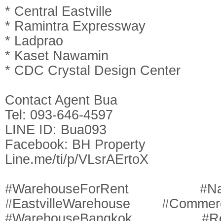
* Central Eastville
* Ramintra Expressway
* Ladprao
* Kaset Nawamin
* CDC Crystal Design Center
Contact Agent Bua
Tel: 093-646-4597
LINE ID: Bua093
Facebook: BH Property
Line.me/ti/p/VLsrAErtoX
#WarehouseForRent #Nakn
#EastvilleWarehouse #Commerc
#WarehouseBangkok #Retai