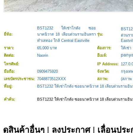
BST1232 ให้เช่าโกดัง ซอย
BST123
ยี่ห้อ:
นาคนิวาส 18 เลียบด่วนรามอินทรา
รุ่น:
ด่วนร
ทำเลทอง ใกล้ Central Eastville
Eastvil
ราคา:
65,000 บาท
ต้องการ:
ให้เช่า
ติดต่อ:
Naorin
อีเมล์:
โทรศัพย์:
IP Address:
127.0.
มือถือ:
0909475920
จังหวัด:
กรุงเ
เลขบัตรประชาชน:
7048873512XXX
สภาพ:
(สภาพ
ที่อยู่:
BST1232 ให้เช่าโกดัง ซอยนาคนิวาส 18 เลียบด่วนรามอินท
คำค้น:
BST1232 ให้เช่าโกดัง ซอยนาคนิวาส 18 เลียบด่วนรามอินท
ดูสินค้าอื่นๆ
|
ลงประกาศ
|
เลื่อนประ