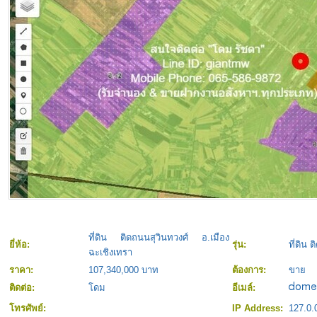
ที่ดิน ติดถนนสุวินทวงศ์ อ.เมือง
ยี่ห้อ:
รุ่น:
ที่ดิน 
ฉะเชิงเทรา
ราคา:
107,340,000 บาท
ต้องการ:
ขาย
ติดต่อ:
โดม
อีเมล์:
โทรศัพย์:
IP Address:
127.0.