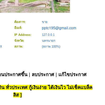
ต้องการ:
ขาย
อีเมล์:
IP Address:
127.0.0.1
จังหวัด:
นครนายก
XX
สภาพ:
(สภาพ 100%)
่อนประกาศขึ้น
|
ลบประกาศ
|
แก้ไขประกาศ
น ทั่วประเทศ กู้เงินง่าย ได้เงินไว ไม่เช็คแบล็ค
ลิส ]