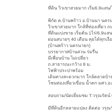
ที่ดิน วิวเขาสวยมาก เริ่ม6.9แสน
พิกัด ต.บ้านพร้าว อ.บ้านนา นค
วิวเขาสวยมาก ใกล้ที่ท่องเที่ยว
ที่ดินแบ่งขาย เริ่มต้น 1ไร่/6.9แส
ผ่อนสบายๆ 40 เดือน คุยได้ทุกเงื
(บ้านพร้าว นครนายก)
บรรยากาศบ้านสวน ร่มรื่น
มีเพื่อนบ้าน ไม่เปลี่ยว
ถ.สาธารณะกว้าง 8 ม.
ไฟฟ้าประปาพร้อม
เดินทางสะดวกมาก ใกล้ตลาดบ้านน
โซนท่องเที่ยวเขื่อน น้ำตก มศว.อ
สอบถาม/นัดเยี่ยมชม T.วรุณรัตน์
มีที่ดินอีกหลายแปลง ติดต่อ วรุณร