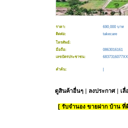
ราคา:
690,000 บาท
ติดต่อ:
takecare
โทรศัพย์:
มือถือ:
0863016161
เลขบัตรประชาชน:
6837316077X
คำค้น:
|
ดูสินค้าอื่นๆ
|
ลงประกาศ
|
เลื
[ รับจำนอง ขายฝาก บ้าน ที่ดิ