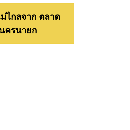
 ไม่ไกลจาก ตลาด
มๆ นครนายก