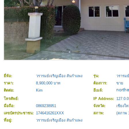
ยี่ห้อ:
วรารมย์เจริญเมือง สันกำแพง
รุ่น:
วรารมย์
ราคา:
8,900,000 บาท
ต้องการ:
ขาย
ติดต่อ:
Kim
อีเมล์:
โทรศัพย์:
IP Address:
127.0.0
มือถือ:
0869238951
จังหวัด:
เชียงให
เลขบัตรประชาชน:
1746416261XXX
สภาพ:
(สภาพ 
ที่อยู่:
วรารมย์เจริญเมือง สันกำแพง