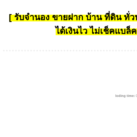
[ รับจำนอง ขายฝาก บ้าน ที่ดิน ทั่วป
ได้เงินไว ไม่เช็คแบล็ค
loding time:
0