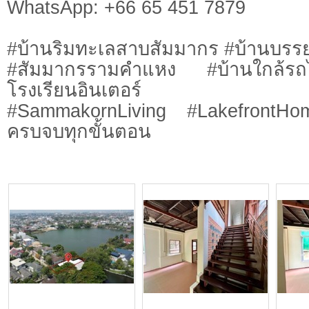
WhatsApp: +66 65 451 7879
#บ้านริมทะเลสาบสัมมากร #บ้านบรร
#สัมมากรรามคำแหง #บ้านใกล้รถ
โรงเรียนอินเตอร์
#SammakornLiving #LakefrontHo
ครบจบทุกขั้นตอน