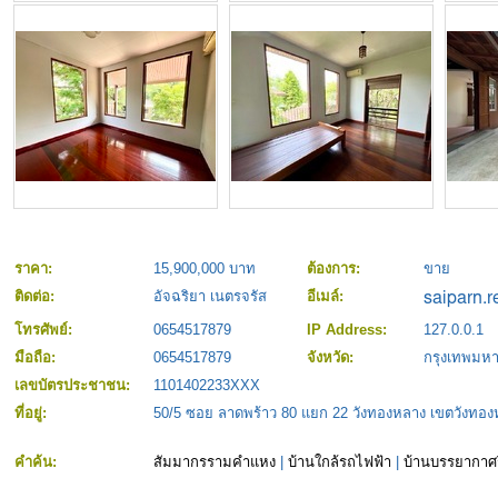
ราคา:
15,900,000 บาท
ต้องการ:
ขาย
ติดต่อ:
อัจฉริยา เนตรจรัส
อีเมล์:
โทรศัพย์:
0654517879
IP Address:
127.0.0.1
มือถือ:
0654517879
จังหวัด:
กรุงเทพมห
เลขบัตรประชาชน:
1101402233XXX
ที่อยู่:
50/5 ซอย ลาดพร้าว 80 แยก 22 วังทองหลาง เขตวังทอ
คำค้น:
สัมมากรรามคำแหง
|
บ้านใกล้รถไฟฟ้า
|
บ้านบรรยากาศร