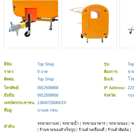
ยี่ห้อ:
Top Shop
รุ่น:
Top
ราคา:
0 บาท
ต้องการ:
ขา
ติดต่อ:
Top Shop
อีเมล์:
โทรศัพย์:
0912509958
IP Address:
223
มือถือ:
0912509958
จังหวัด:
กร
เลขบัตรประชาชน:
1384572608XXX
ที่อยู่:
บางแค กทม.
รถขายกาแฟ
|
รถขายน้ำ
|
รถขายอาหาร
|
รถขายของ
|
ร
คำค้น:
|
ร้านขายของสำเร็ขรูป
|
ร้านค้าเคลื่อนที่
|
ร้านค้าติดล้อ
|