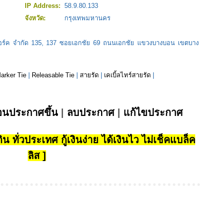
IP Address:
58.9.80.133
จังหวัด:
กรุงเทพมหานคร
วอร์ค จำกัด 135, 137 ซอยเอกชัย 69 ถนนเอกชัย แขวงบางบอน เขตบาง
arker Tie
|
Releasable Tie
|
สายรัด
|
เคเบิ้ลไทร์สายรัด
|
่อนประกาศขึ้น
|
ลบประกาศ
|
แก้ไขประกาศ
น ทั่วประเทศ กู้เงินง่าย ได้เงินไว ไม่เช็คแบล็ค
ลิส ]