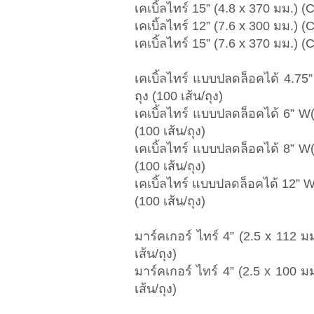
เคเบิ้ลไทร์ 15” (4.8 x 370 มม.) 
เคเบิ้ลไทร์ 12” (7.6 x 300 มม.) 
เคเบิ้ลไทร์ 15” (7.6 x 370 มม.) 
เคเบิ้ลไทร์ แบบปลดล็อคได้ 4.7
ถุง (100 เส้น/ถุง)
เคเบิ้ลไทร์ แบบปลดล็อคได้ 6” W
(100 เส้น/ถุง)
เคเบิ้ลไทร์ แบบปลดล็อคได้ 8” W
(100 เส้น/ถุง)
เคเบิ้ลไทร์ แบบปลดล็อคได้ 12” 
(100 เส้น/ถุง)
มาร์คเกอร์ ไทร์ 4” (2.5 x 112
เส้น/ถุง)
มาร์คเกอร์ ไทร์ 4” (2.5 x 100
เส้น/ถุง)