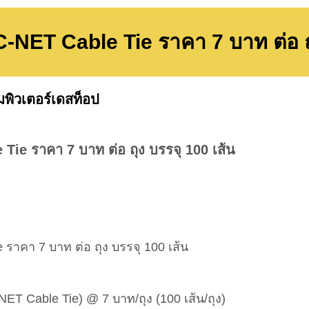
้ว C-NET Cable Tie ราคา 7 บาท ต่อ ถ
พิวเตอร์เดสท็อป
e Tie ราคา 7 บาท ต่อ ถุง บรรจุ 100 เส้น
ie ราคา 7 บาท ต่อ ถุง บรรจุ 100 เส้น
C-NET Cable Tie) @ 7 บาท/ถุง (100 เส้น/ถุง)