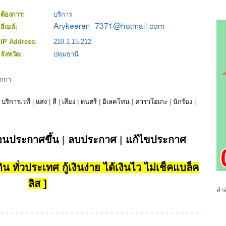
ต้องการ:
บริการ
อีเมล์:
IP Address:
210.1.15.212
จังหวัด:
ปทุมธานี
ูกกา
|
บริการเวที
|
แสง
|
สี
|
เสียง
|
ดนตรี
|
อิเลคโทน
|
คาราโอเกะ
|
นักร้อง
|
่อนประกาศขึ้น
|
ลบประกาศ
|
แก้ไขประกาศ
น ทั่วประเทศ กู้เงินง่าย ได้เงินไว ไม่เช็คแบล็ค
ลิส ]
คำค