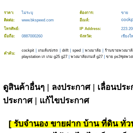
ราคา:
ไม่ระบุ
ต้องการ:
ขาย
ติดต่อ:
www.bkspeed.com
อีเมล์:
โทรศัพย์:
IP Address:
223.20
มือถือ:
0887000260
จังหวัด:
เชียงให
cockpit
|
เกมส์แข่งรถ
|
drift
|
sped
|
พวงมาลัย
|
ร้านขายพวงมาลั
คำค้น:
playstation เก เกม g25 g27
|
พวงมาลัยเกมส์ g27
|
ขาย ps3ชุดพวง
ดูสินค้าอื่นๆ
|
ลงประกาศ
|
เลื่อนประ
ประกาศ
|
แก้ไขประกาศ
[ รับจำนอง ขายฝาก บ้าน ที่ดิน ทั่วป