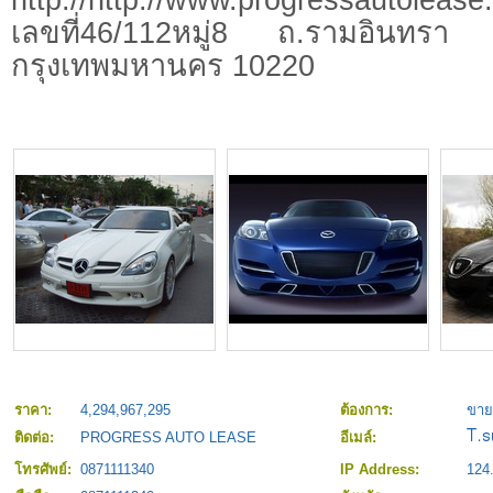
เลขที่46/112หมู่8 ถ.รามอินทรา
กรุงเทพมหานคร 10220
ราคา:
4,294,967,295
ต้องการ:
ขาย
ติดต่อ:
PROGRESS AUTO LEASE
อีเมล์:
โทรศัพย์:
0871111340
IP Address:
124