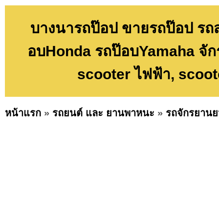
บางนารถป๊อป ขายรถป๊อป รถสกู๊
อบHonda รถป๊อบYamaha จักรย
scooter ไฟฟ้า, scoo
หน้าแรก
»
รถยนต์ และ ยานพาหนะ
»
รถจักรยานย