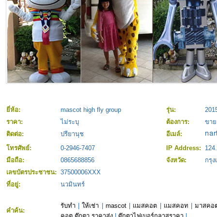
ยี่ห้อ:
mascot high fly group
รุ่น:
201
ราคา:
ไม่ระบุ
ต้องการ:
ขาย
ติดต่อ:
ปรียานุช
อีเมล์:
โทรศัพย์:
0-2946-7407
IP Address:
124
มือถือ:
0865688856
จังหวัด:
กรุ
เลขบัตรประชาชน:
37500006XXX
ที่อยู่:
นวมินทร์
รับทำ
|
ให้เช่า
|
mascot
|
แมสคอต
|
แมสคอท
|
มาสคอ
คำค้น:
คอต ตุ๊กตา ราคาส่ง
|
ตุ๊กตาไฟเบอร์กลาสราคา
|