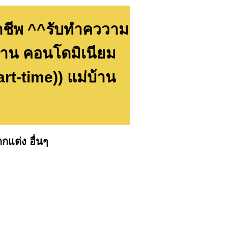
าชีพ ^^รับทำคววาม
าน คอนโดมิเนียม
rt-time)) แม่บ้าน
กแต่ง อื่นๆ