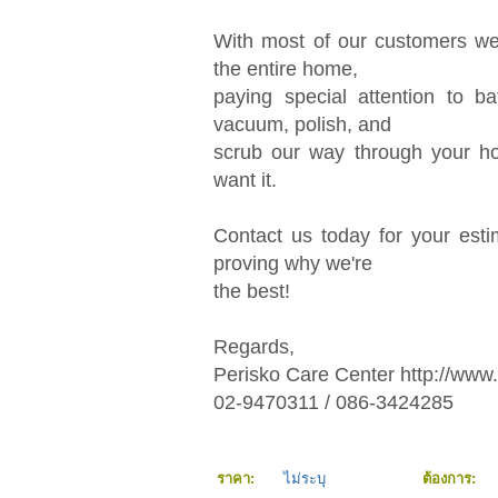
With most of our customers we f
the entire home,
paying special attention to b
vacuum, polish, and
scrub our way through your ho
want it.
Contact us today for your esti
proving why we're
the best!
Regards,
Perisko Care Center http://www
02-9470311 / 086-3424285
ราคา:
ไม่ระบุ
ต้องการ: