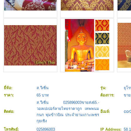
ยี่ห้อ:
ส.วีเซิ่น
รุ่น:
ยุโร
ราคา:
65 บาท
ต้องการ:
ขาย
ส.วีเซิ่น 025896003ขายส่ง65.-
วอลเปเปอร์ลายไทยราคาถูก เทพพนม
ติดต่อ:
อีเมล์:
กนก พุ่มข้าวบิณ ประจำยามเกาะเพชร
กุยเชิง
โทรศัพย์:
025896003
IP Address:
58.