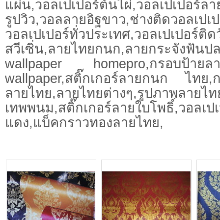
แผ่น,วอลเปเปอร์ต้นไผ่,วอลเปเปอร์ลา
รูปวิว,วอลลายอิฐขาว,ช่างติดวอลเปเปอ
วอลเปเปอร์ทั่วประเทศ,วอลเปเปอร์ติด
สวีเซิ่น,ลายไทยกนก,ลายกระจังฟันปลา
wallpaper homepro,กรอบป้ายล
wallpaper,สติ๊กเกอร์ลายกนก ไทย,
ลายไทย,ลายไทยต่างๆ,รูปภาพลายไ
เทพพนม,สติ๊กเกอร์ลายใบโพธิ์,วอลเปเ
แดง,แบ็คกราวทองลายไทย,