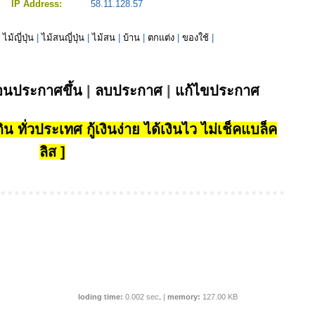
IP Address:
58.11.128.57
|
ไม้ญี่ปุ่น
|
ไม้สนญี่ปุ่น
|
ไม้สน
|
บ้าน
|
ตกแต่ง
|
ของใช้
|
่อนประกาศขึ้น
|
ลบประกาศ
|
แก้ไขประกาศ
น ทั่วประเทศ กู้เงินง่าย ได้เงินไว ไม่เช็คแบล็ค
ลิส ]
loding time:
0.002 sec
.
|
memory:
127.00 KB