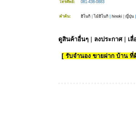
โทรศัพย์:
081-438-0883
คำค้น:
ฮิโนกิ
|
ไม้ฮิโนกิ
|
hinoki
|
ญี่ปุ่น
ดูสินค้าอื่นๆ
|
ลงประกาศ
|
เลื
[ รับจำนอง ขายฝาก บ้าน ที่ดิ