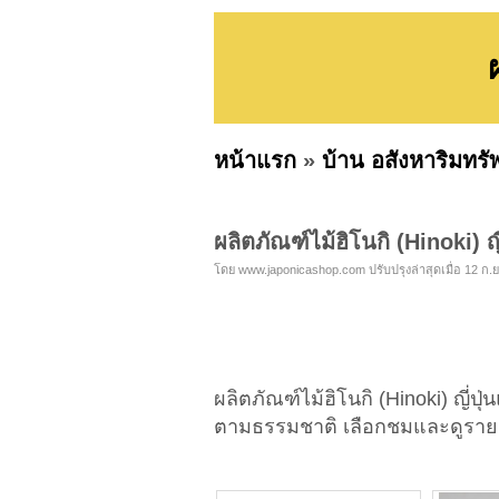
หน้าแรก
»
บ้าน อสังหาริมทรั
ผลิตภัณฑ์ไม้ฮิโนกิ (Hinoki) ญี
โดย www.japonicashop.com ปรับปรุงล่าสุดเมื่อ 12 ก.ย
ผลิตภัณฑ์ไม้ฮิโนกิ (Hinoki) ญี่ปุ่น
ตามธรรมชาติ เลือกชมและดูรายละ