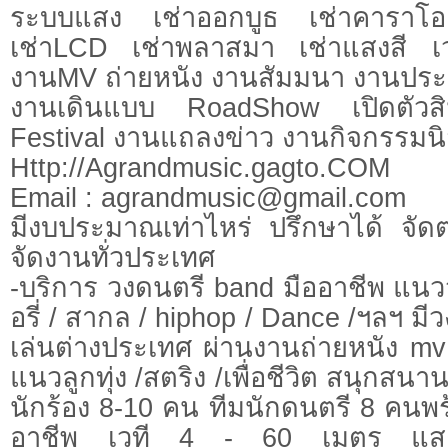
ระบบแสง เช่าออกบูธ เช่าคาราโอเ
เช่าLCD เช่าพลาสมา เช่าแสงสี เ
งานMV ถ่ายหนัง งานสัมมนา งานประ
งานเดินแบบ RoadShow เปิดตัวส
Festival งานแถลงข่าว งานกิจกรรมนิ
Http://Agrandmusic.gagto.COM
Email :
agrandmusic@gmail.com
มีงบประมาณเท่าไหร่ ปรึกษาได้ จั
จัดงานทั่วประเทศ
-บริการ วงดนตรี band มืออาชีพ แนววาไ
อรี่ / สากล / hiphop / Dance /ฯลฯ ม
เล่นต่างประเทศ ผ่านงานถ่ายหนัง 
แนวลูกทุ่ง /สตริง /เพื่อชีวิต สนุกสน
นักร้อง 8-10 คน ทีมนักดนตรี 8 คนพร้
อาชีพ เวที 4 - 60 เมตร แสงส