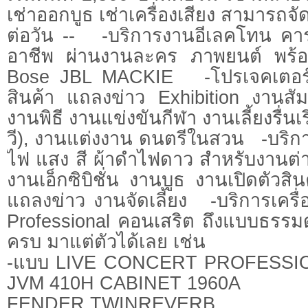
เช่าออกบูธ เช่าเครื่องเสียง สามารถจั
ต่อวัน -- -บริการงานอีเลคโทน คาร
อาชีพ ผ่านงานละคร ภาพยนต์ พร้อมเค
Bose JBL MACKIE -โปรเจคเตอร์ 
สินค้า แถลงข่าว Exhibition งาน
งานพิธี งานแข่งขันกีฬา งานเลี้ยงรื่นเ
วี), งานแต่งงาน ดนตรีในสวน -บริกา
ไฟ แสง สี ผ้าดำไฟดาว สำหรับงานต่าง
งานเอ็กซิบิชั่น งานบูธ งานเปิดตัวส
แถลงข่าว งานจัดเลี้ยง -บริการเครื่อง
Professional คอนเสริต ถึงแบบธรรมด
ครบ มาแต่ตัวได้เลย เช่น
-แบบ LIVE CONCERT PROFESSION
JVM 410H CABINET 1960A
FENDER TWINREVERB